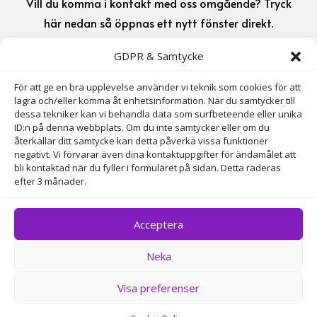
Vill du komma i kontakt med oss omgående? Tryck
här nedan så öppnas ett nytt fönster direkt.
GDPR & Samtycke
070-716 72 72

För att ge en bra upplevelse använder vi teknik som cookies för att
lagra och/eller komma åt enhetsinformation. När du samtycker till
info@larssonsmarkab.se

dessa tekniker kan vi behandla data som surfbeteende eller unika
ID:n på denna webbplats. Om du inte samtycker eller om du
återkallar ditt samtycke kan detta påverka vissa funktioner
Adress
negativt. Vi förvarar även dina kontaktuppgifter för ändamålet att
bli kontaktad när du fyller i formuläret på sidan. Detta raderas
efter 3 månader.
Östergatan 9, 735 32 Surahammar
Acceptera
Neka
Copyright © Larsson Mark & Entreprenad
Visa preferenser
Surahammar AB – Alla rättigheter
reserverade