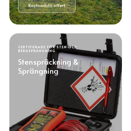
Kostnadsfri offert
CERTIFIERADE FÖR STEN OCH
BERGSPRÄNGNING
Stenspräckning &
Sprängning