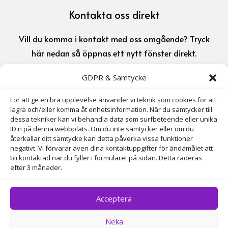
Kontakta oss direkt
Vill du komma i kontakt med oss omgående? Tryck
här nedan så öppnas ett nytt fönster direkt.
GDPR & Samtycke
070-716 72 72

För att ge en bra upplevelse använder vi teknik som cookies för att
lagra och/eller komma åt enhetsinformation. När du samtycker till
info@larssonsmarkab.se

dessa tekniker kan vi behandla data som surfbeteende eller unika
ID:n på denna webbplats. Om du inte samtycker eller om du
återkallar ditt samtycke kan detta påverka vissa funktioner
Adress
negativt. Vi förvarar även dina kontaktuppgifter för ändamålet att
bli kontaktad när du fyller i formuläret på sidan. Detta raderas
efter 3 månader.
Östergatan 9, 735 32 Surahammar
Acceptera
Neka