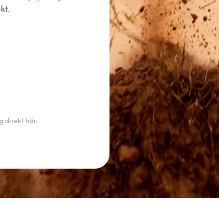
kt.
 direkt här.