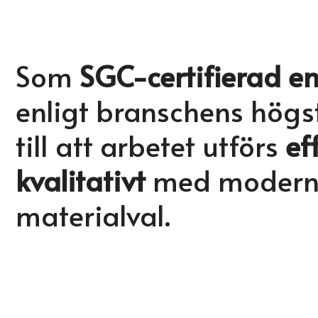
Som
SGC-certifierad e
enligt branschens högs
till att arbetet utförs
ef
kvalitativt
med modern u
materialval.