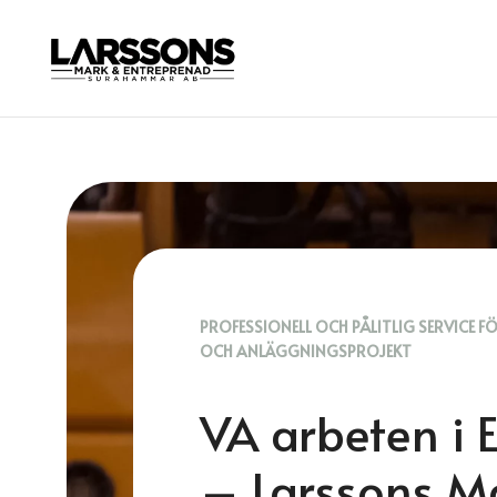
PROFESSIONELL OCH PÅLITLIG SERVICE F
OCH ANLÄGGNINGSPROJEKT
VA arbeten i 
– Larssons M