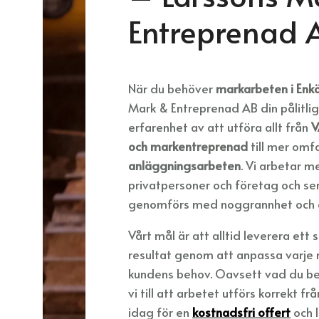
Entreprenad
När du behöver
markarbeten i Enk
Mark & Entreprenad AB din pålitliga
erfarenhet av att utföra allt från
V
och markentreprenad
till mer om
anläggningsarbeten
. Vi arbetar 
privatpersoner och företag och ser t
genomförs med noggrannhet och ef
Vårt mål är att alltid leverera ett s
resultat genom att anpassa varje
kundens behov. Oavsett vad du be
vi till att arbetet utförs korrekt frå
idag för en
kostnadsfri offert
och l