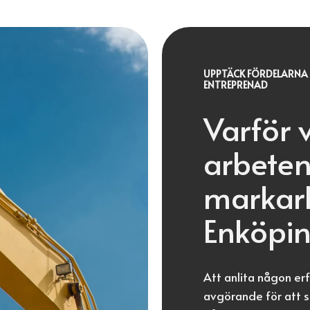
UPPTÄCK FÖRDELARNA 
ENTREPRENAD
Varför 
arbeten
markarb
Enköpi
Att anlita någon er
avgörande för att sä