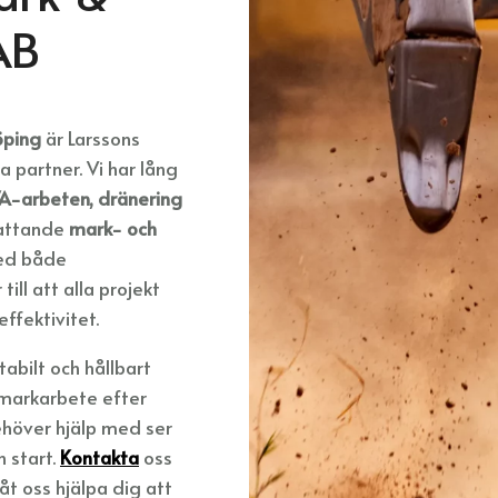
 AB
öping
är Larssons
 partner. Vi har lång
A-arbeten, dränering
fattande
mark- och
med både
ill att alla projekt
fektivitet.
tabilt och hållbart
 markarbete efter
höver hjälp med ser
n start.
Kontakta
oss
åt oss hjälpa dig att