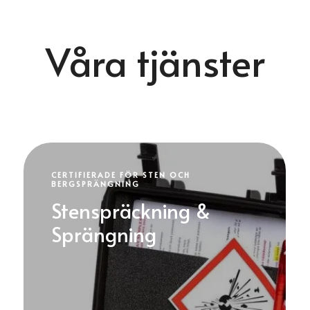
Våra tjänster
CERTIFIERADE FÖR STEN OCH
BERGSPRÄNGNING
Stenspräckning &
Sprängning