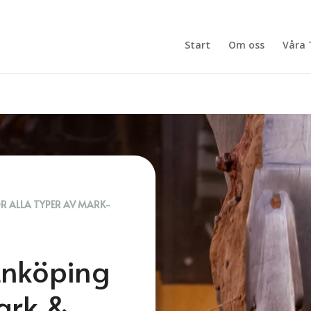
Start
Om oss
Våra 
ÖR ALLA TYPER AV MARK-
Enköping
ark &