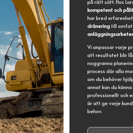
på rätt sätt. Hos L
kompetent och pålit
har bred erfarenhet
dränering
till omfa
anläggningsarbete
Vi anpassar varje pr
att resultatet blir 
noggranna planering
process där alla m
om du behöver hjä
annat kan du känna 
professionellt och 
är att ge varje kun
behov.