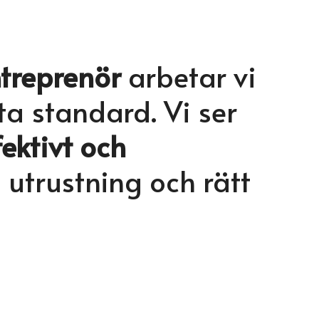
ntreprenör
arbetar vi
ta standard. Vi ser
fektivt och
trustning och rätt