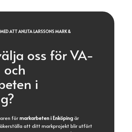
MED ATT ANLITA LARSSONS MARK &
välja oss för VA-
 och
eten i
ng?
faren för
markarbeten i Enköping
är
kerställa att ditt markprojekt blir utfört