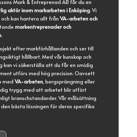
arssons Mark & Entreprenad AB får du en
lig aktör inom markarbeten i Enköping
. Vi
 och kan hantera allt från
VA-arbeten och
ttande
markentreprenader och
n
.
ojekt efter markförhållanden och ser till
långsiktigt hållbart. Med vår kunskap och
 kan vi säkerställa att du får en smidig
oment utförs med hög precision. Oavsett
lp med
VA-arbeten
, bergsprängning eller
dig trygg med att arbetet blir utfört
enligt branschstandarder. Vår målsättning
d den bästa lösningen för deras specifika