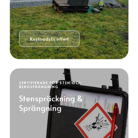
Kostnadsfri offert
CERTIFIERADE FÖR STEN OCH
BERGSPRÄNGNING
Stenspräckning &
Sprängning