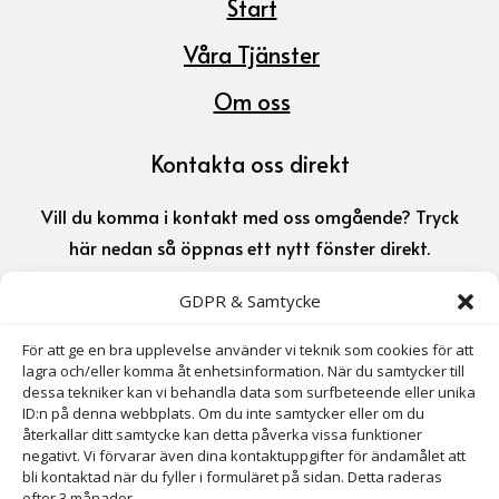
Start
Våra Tjänster
Om oss
Kontakta oss direkt
Vill du komma i kontakt med oss omgående? Tryck
här nedan så öppnas ett nytt fönster direkt.
GDPR & Samtycke
070-716 72 72

För att ge en bra upplevelse använder vi teknik som cookies för att
lagra och/eller komma åt enhetsinformation. När du samtycker till
info@larssonsmarkab.se

dessa tekniker kan vi behandla data som surfbeteende eller unika
ID:n på denna webbplats. Om du inte samtycker eller om du
återkallar ditt samtycke kan detta påverka vissa funktioner
Adress
negativt. Vi förvarar även dina kontaktuppgifter för ändamålet att
bli kontaktad när du fyller i formuläret på sidan. Detta raderas
efter 3 månader.