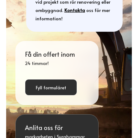
vid projekt som rör renovering eller
ombyggnad.
Kontakta
oss för mer
information!
Få din offert inom
24 timmar!
Fyll formuläret
Anlita oss för
markarbeten i Surahammar