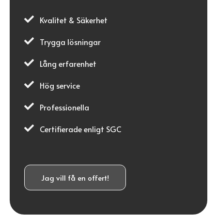

Kvalitet & Säkerhet

Trygga lösningar

Lång erfarenhet

Hög service

Professionella

Certifierade enligt SGC
Jag vill få en offert!