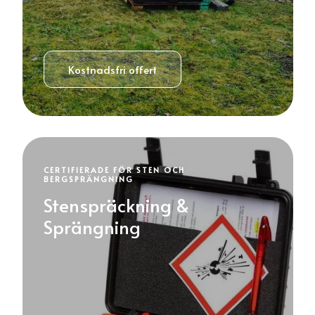
Kostnadsfri offert
CERTIFIERADE FÖR STEN OCH
BERGSPRÄNGNING
Stenspräckning &
Sprängning