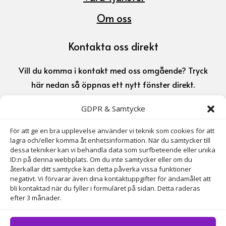
Om oss
Kontakta oss direkt
Vill du komma i kontakt med oss omgående? Tryck
här nedan så öppnas ett nytt fönster direkt.
GDPR & Samtycke
070-716 72 72

För att ge en bra upplevelse använder vi teknik som cookies för att
lagra och/eller komma åt enhetsinformation. När du samtycker till
info@larssonsmarkab.se

dessa tekniker kan vi behandla data som surfbeteende eller unika
ID:n på denna webbplats. Om du inte samtycker eller om du
återkallar ditt samtycke kan detta påverka vissa funktioner
Adress
negativt. Vi förvarar även dina kontaktuppgifter för ändamålet att
bli kontaktad när du fyller i formuläret på sidan. Detta raderas
efter 3 månader.
Östergatan 9, 735 32 Surahammar