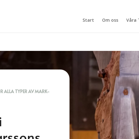
Start
Om oss
Våra 
ÖR ALLA TYPER AV MARK-
i
arssons