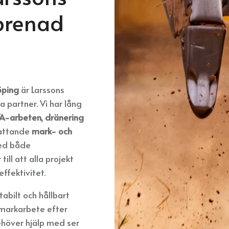
prenad
öping
är Larssons
 partner. Vi har lång
A-arbeten, dränering
fattande
mark- och
med både
ill att alla projekt
fektivitet.
tabilt och hållbart
 markarbete efter
höver hjälp med ser