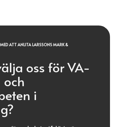
MED ATT ANLITA LARSSONS MARK &
välja oss för VA-
 och
eten i
ng?