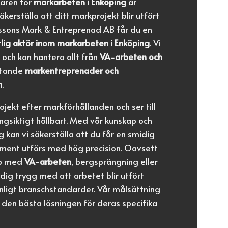
faren för
markarbeten i Enköping
är
kerställa att ditt markprojekt blir utfört
arssons Mark & Entreprenad AB får du en
lig aktör inom markarbeten i Enköping
. Vi
 och kan hantera allt från
VA-arbeten och
ttande
markentreprenader och
n
.
ojekt efter markförhållanden och ser till
långsiktigt hållbart. Med vår kunskap och
 kan vi säkerställa att du får en smidig
oment utförs med hög precision. Oavsett
lp med
VA-arbeten
, bergsprängning eller
dig trygg med att arbetet blir utfört
enligt branschstandarder. Vår målsättning
d den bästa lösningen för deras specifika