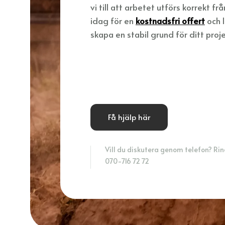
vi till att arbetet utförs korrekt frå
idag för en
kostnadsfri offert
och l
skapa en stabil grund för ditt proje
Få hjälp här
Vill du diskutera genom telefon? Ring
070-716 72 72