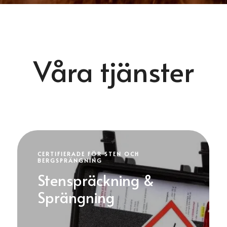
Våra tjänster
CERTIFIERADE FÖR STEN OCH
BERGSPRÄNGNING
Stenspräckning &
Sprängning