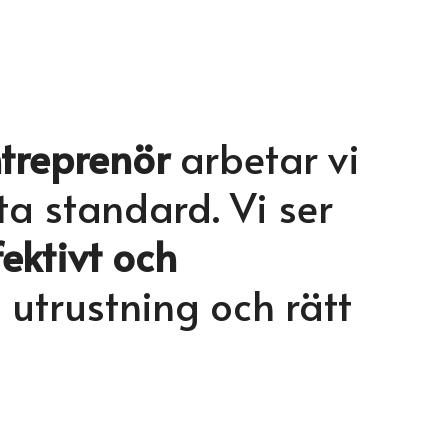
ntreprenör
arbetar vi
ta standard. Vi ser
fektivt och
trustning och rätt