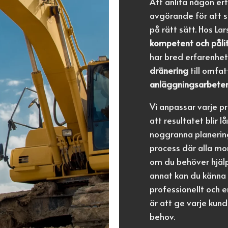
Att anlita någon er
avgörande för att sä
på rätt sätt. Hos L
kompetent och pålit
har bred erfarenhet
dränering
till omfa
anläggningsarbete
Vi anpassar varje pr
att resultatet blir 
noggranna planering
process där alla m
om du behöver hjä
annat kan du känna 
professionellt och 
är att ge varje kun
behov.