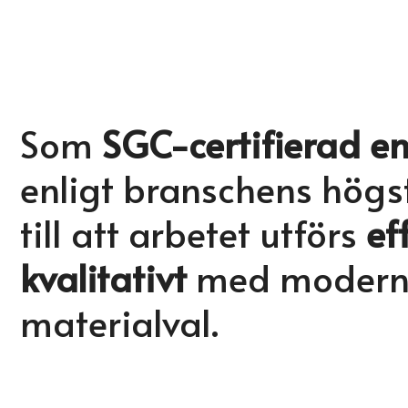
Som
SGC-certifierad e
enligt branschens högs
till att arbetet utförs
ef
kvalitativt
med modern u
materialval.