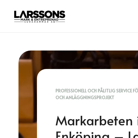
PROFESSIONELL OCH PÅLITLIG SERVICE F
OCH ANLÄGGNINGSPROJEKT
Markarbeten 
Enköping – L